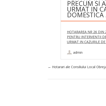
PRECUM SI 
URMAT IN C
DOMESTICA
HOTARAREA NR 26 DIN 2
PENTRU INTERVENTII D
URMAT IN CAZURILE DE 
admin
Post navigation
←
Hotarari ale Consiliului Local Obrej