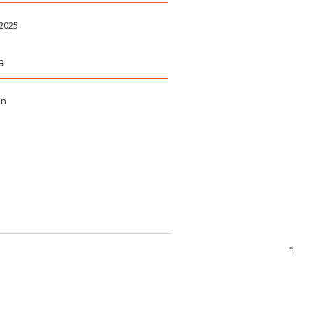
 2025
a
in
↑