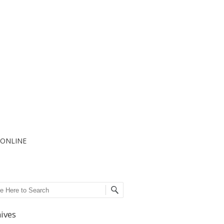
I ONLINE
ch
ives