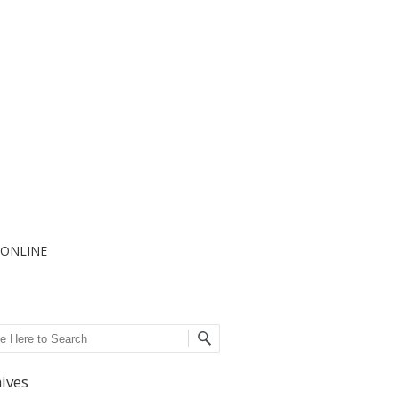
I ONLINE
ch
ives