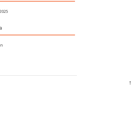
 2025
a
in
↑