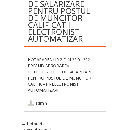
DE SALARIZARE
PENTRU POSTUL
DE MUNCITOR
CALIFICAT I-
ELECTRONIST
AUTOMATIZARI
HOTARAREA NR.2 DIN 29.01.2021
PRIVIND APROBAREA
COEFICIENTULUI DE SALARIZARE
PENTRU POSTUL DE MUNCITOR
CALIFICAT I-ELECTRONIST
AUTOMATIZARI
admin
Post navigation
←
Hotarari ale
Consiliului Local