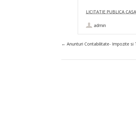
LICITATIE PUBLICA CAS
admin
Post navigation
←
Anunturi Contabilitate- Impozite si