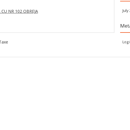
July
A CU NR 102 OBREJA
Met
 Taxe
Log 