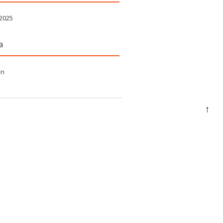
 2025
a
in
↑