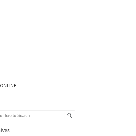
I ONLINE
ch
ives