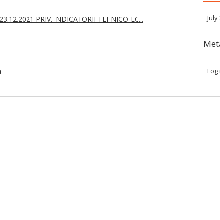
July
3.12.2021 PRIV. INDICATORII TEHNICO-EC...
Met
a
Log 