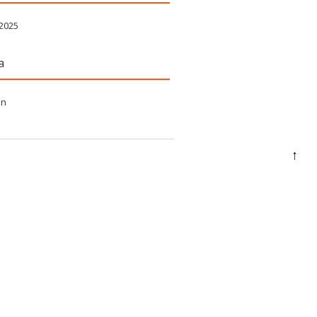
 2025
a
in
↑