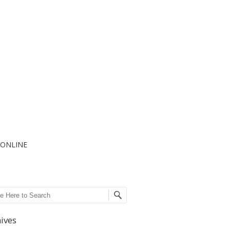
I ONLINE
ch
ives