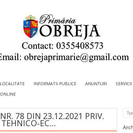
LOCALITATE
INFORMATII PUBLICE
ANUNTURI
SERVICI
 ONLINE
Sear
R. 78 DIN 23.12.2021 PRIV.
I TEHNICO-EC…
Arch