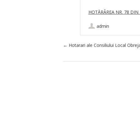
HOTĂRÂREA NR. 78 DIN 2
admin
Post navigation
←
Hotarari ale Consiliului Local Obrej