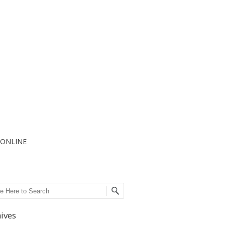
I ONLINE
ch
ives