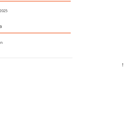
 2025
a
in
↑