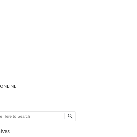
I ONLINE
ch
ives