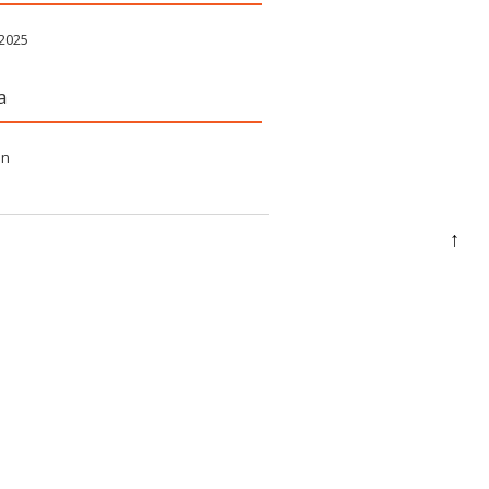
 2025
a
in
↑