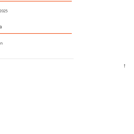
 2025
a
in
↑