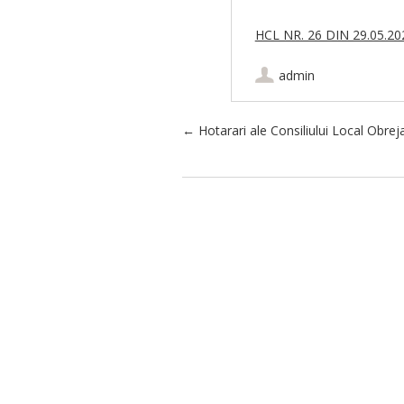
HCL NR. 26 DIN 29.05.2
admin
Post navigation
←
Hotarari ale Consiliului Local Obrej