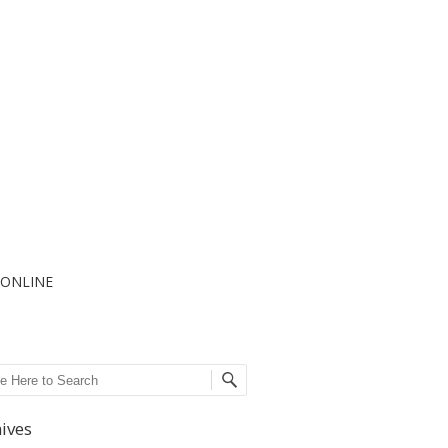
I ONLINE
ch
ives