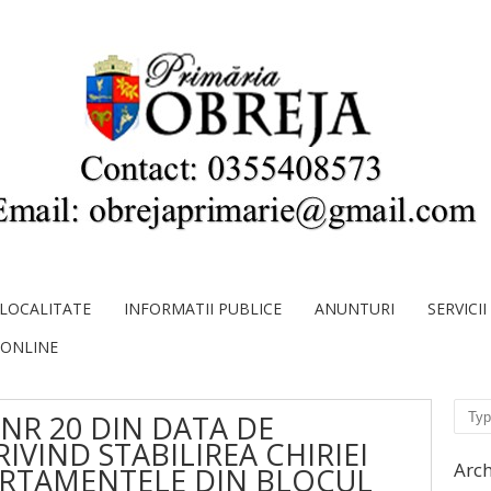
LOCALITATE
INFORMATII PUBLICE
ANUNTURI
SERVICI
 ONLINE
Sear
NR 20 DIN DATA DE
RIVIND STABILIREA CHIRIEI
Arch
RTAMENTELE DIN BLOCUL