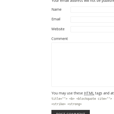
Your email address will not be publish
Name
Email
Website
Comment
You may use these
HTML
tags and at
title=""> <b> <blockquote cite=""> 
<strike> <strong>