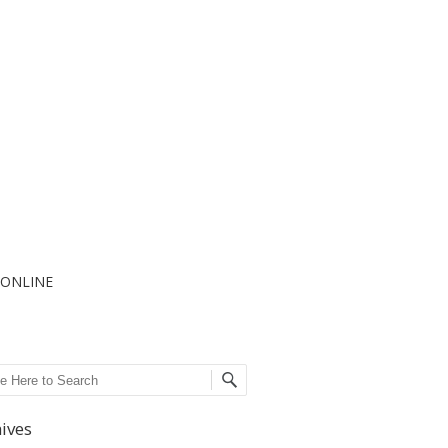
I ONLINE
ch
ives