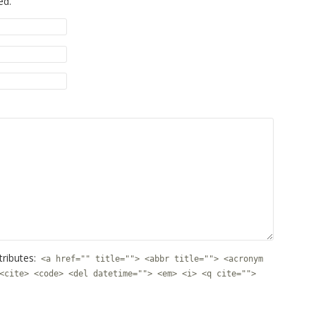
ed.
tributes:
<a href="" title=""> <abbr title=""> <acronym
<cite> <code> <del datetime=""> <em> <i> <q cite="">