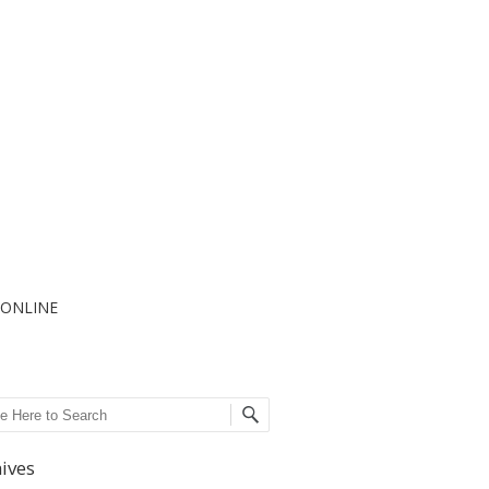
I ONLINE
ch
ives