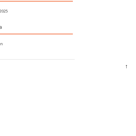
 2025
a
in
↑