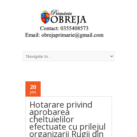
20
JAN
Hotarare privind
aprobarea
cheltuielilor
efectuate cu prilejul
organizarii Rugii din