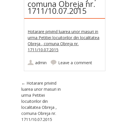
comuna Obreja nr.
1711/10.07.2015
Hotarare privind luarea unor masuri in
urma Petitiei locuitorilor din localitatea
Obreja , comuna Obreja nr.
1711/10.07.2015
admin
Leave a comment
Post navigation
←
Hotarare privind
luarea unor masuri in
urma Petitiei
locuitorilor din
localitatea Obreja ,
comuna Obreja nr.
1711/10.07.2015