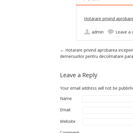
Hotarare privind aprobare
admin
Leave a
Post navigation
←
Hotarare privind aprobarea inceperi
demersurilor pentru decolmatare para
Leave a Reply
Your email address will not be publish
Name
Email
Website
Comment