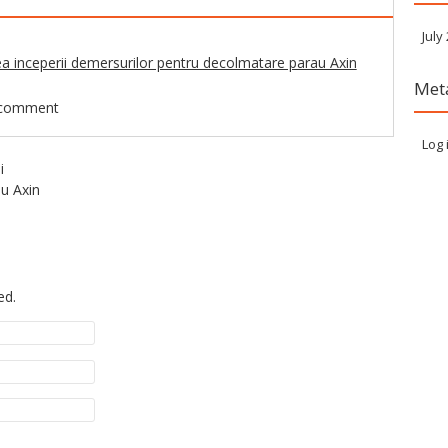
July
a inceperii demersurilor pentru decolmatare parau Axin
Met
 comment
Log 
i
u Axin
ed.