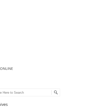
I ONLINE
ch
ives